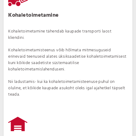
Kohaletoimetamine
Kohaletoimetamine tähendab kaupade transporti laost
kliendini.
Kohaletoimetamisteenus võib hõlmata mitmesuguseid
erinevaid teenuseid alates üksiksaadetise kohaletoimetamisest
kuni kõikide saadetiste süstemaatilise
kohaletoimetamislahenduseni.
Nii ladustamis- kui ka kohaletoimetamisteenuse puhul on
oluline, et kõikide kaupade asukoht oleks igal ajahetkel täpselt
teada.