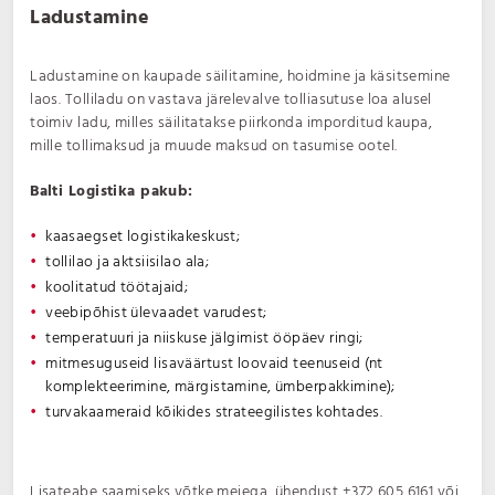
Ladustamine
Ladustamine on kaupade säilitamine, hoidmine ja käsitsemine
laos. Tolliladu on vastava järelevalve tolliasutuse loa alusel
toimiv ladu, milles säilitatakse piirkonda imporditud kaupa,
mille tollimaksud ja muude maksud on tasumise ootel.
Balti Logistika pakub:
kaasaegset logistikakeskust;
tollilao ja aktsiisilao ala;
koolitatud töötajaid;
veebipõhist ülevaadet varudest;
temperatuuri ja niiskuse jälgimist ööpäev ringi;
mitmesuguseid lisaväärtust loovaid teenuseid (nt
komplekteerimine, märgistamine, ümberpakkimine);
turvakaameraid kõikides strateegilistes kohtades.
Lisateabe saamiseks võtke meiega ühendust
+372 605 6161
või