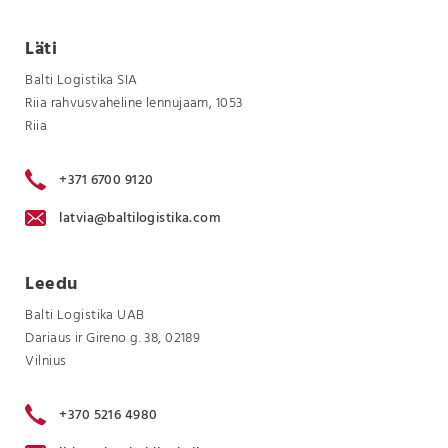
Läti
Balti Logistika SIA
Riia rahvusvaheline lennujaam, 1053
Riia
+371 6700 9120
latvia@baltilogistika.com
Leedu
Balti Logistika UAB
Dariaus ir Gireno g. 38, 02189
Vilnius
+370 5216 4980