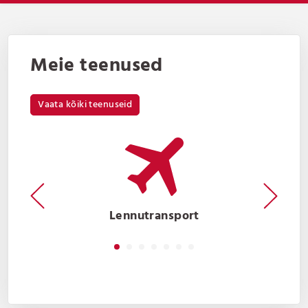
Meie teenused
Vaata kõiki teenuseid
Meretransport