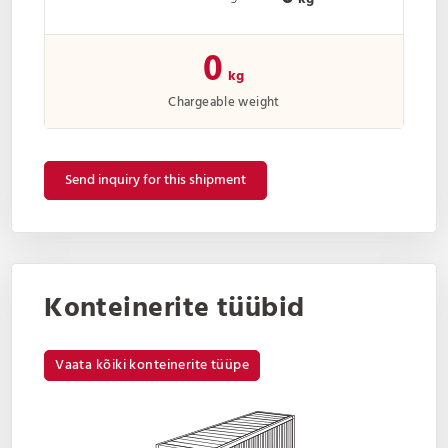
0
kg
Chargeable weight
Send inquiry for this shipment
Konteinerite tüübid
Vaata kõiki konteinerite tüüpe