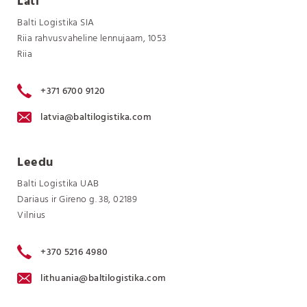
Läti
Balti Logistika SIA
Riia rahvusvaheline lennujaam, 1053
Riia
+371 6700 9120
latvia@baltilogistika.com
Leedu
Balti Logistika UAB
Dariaus ir Gireno g. 38, 02189
Vilnius
+370 5216 4980
lithuania@baltilogistika.com