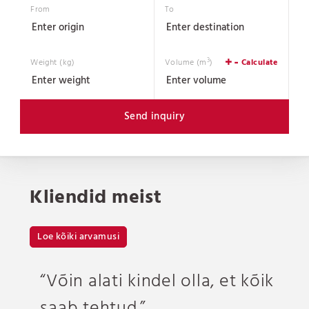
From
To
3
Weight (kg)
Volume (m
)
Calculate
Send inquiry
Kliendid meist
Loe kõiki arvamusi
“Võin alati kindel olla, et kõik
“Asendamatu
saab tehtud.”
logistikapartner.”