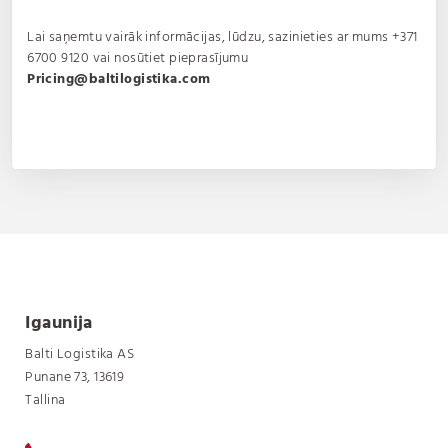
Lai saņemtu vairāk informācijas, lūdzu, sazinieties ar mums
+371
6700 9120
vai nosūtiet pieprasījumu
Pricing@baltilogistika.com
Igaunija
Balti Logistika AS
Punane 73, 13619
Tallina