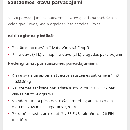
Sauszemes kravu pārvadājumi
Kravu pārvadājumi pa sauszemi ir izdevīgākais pārvadāšanas
veids gadījumos, kad piegādes vieta atrodas Eiropā
Balti Logistika piedāvā:
Piegādes no durvīm līdz durvīm visā Eiropā
Pilnu kravu (FTL) un nepilnu kravu (LTL) piegādes pakalpojumi
Noderīgi zināt par sauszemes pārvadājumiem:
Kravu svara un apjoma attiecība sauszemes satiksmē ir 1 m3
= 333,33 kg
Sauszemes satiksmē pārvadātāja atbildība ir 8,33 SDR par
kravas bruto kilogramu.
Standarta tenta piekabes iekšēji izmēri – garums 13,60 m,
platums 2,45 m un augstums 2,70 m.
Piekabē parasti var iekraut līdz 33 EUR paletēm vai 26 FIN
paletēm.