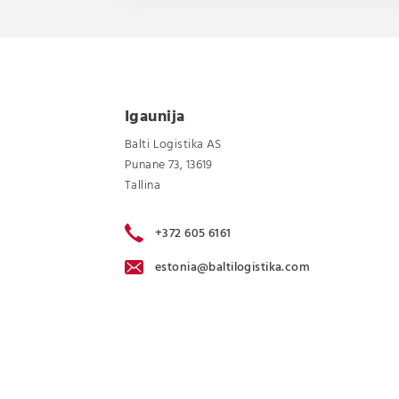
Igaunija
Balti Logistika AS
Punane 73, 13619
Tallina
+372 605 6161
estonia@baltilogistika.com