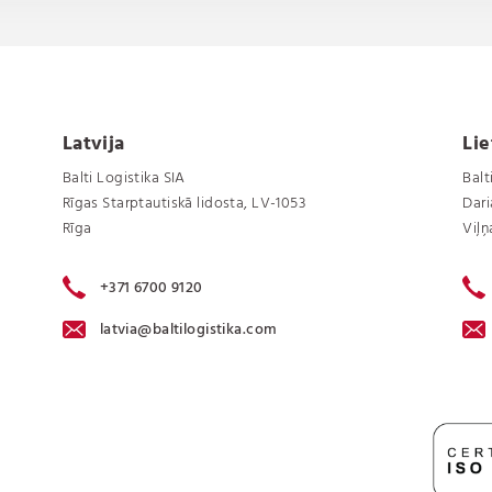
Latvija
Li
Balti Logistika SIA
Balt
Rīgas Starptautiskā lidosta, LV-1053
Dari
Rīga
Viļņ
+371 6700 9120
latvia@baltilogistika.com