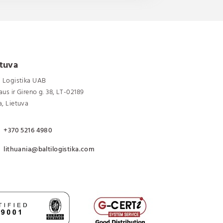
etuva
i Logistika UAB
aus ir Gireno g. 38, LT-02189
a, Lietuva
+370 5216 4980
lithuania@baltilogistika.com