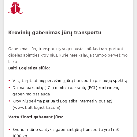
Krovinių gabenimas jūrų transportu
Gabenimas jūrų transportu yra geriausias būdas transportuoti
didelės apimties krovinius, kurie nereikalauja trumpo pervežimo
laiko
Balti Logistika siūlo:
Visą tarptautinių pervežimų jūrų transportu paslaugų spektrą
Dalinai pakrautų (LCL) ir pilnai pakrautų (FCL) konteinerių
gabenimo paslaugą
Krovinių sekimą per Balti Logistika internetinį puslapį
(
www.baltilogistika.com
)
Verta žinoti gabenant jūra:
Svorio ir tūrio santykis gabenant jūrų transportu yra 1 m3 =
1000 kg